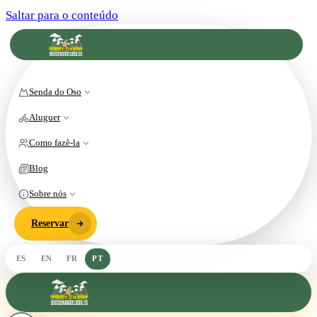
Saltar para o conteúdo
Senda do Oso
Aluguer
Como fazê-la
Blog
Sobre nós
Reservar
ES
EN
FR
PT