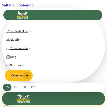
Saltar al contenido
Senda del Oso
Alquiler
Cómo hacerla
Blog
Nosotros
Reservar
ES
EN
FR
PT