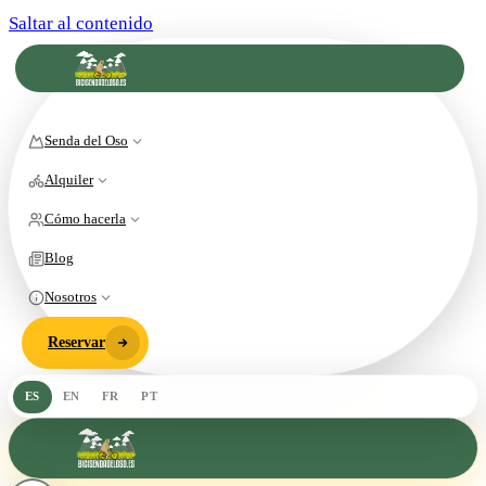
Saltar al contenido
Senda del Oso
Alquiler
Cómo hacerla
Blog
Nosotros
Reservar
ES
EN
FR
PT