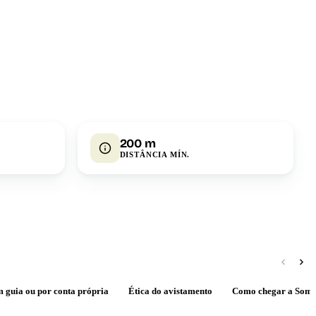
200 m
DISTÂNCIA MÍN.
m guia ou por conta própria
Ética do avistamento
Como chegar a Somi