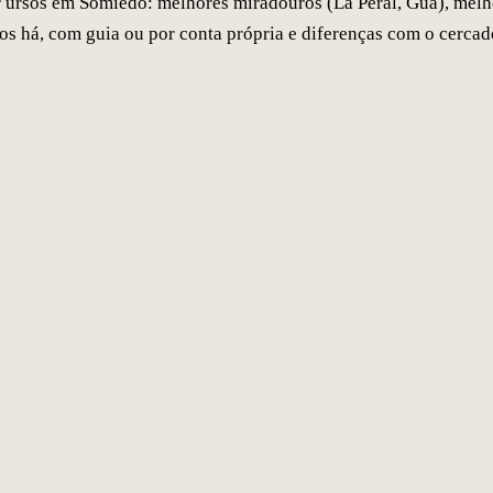
 ursos em Somiedo: melhores miradouros (La Peral, Gúa), melh
os há, com guia ou por conta própria e diferenças com o cercad