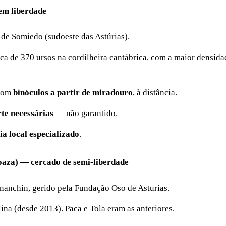
em liberdade
 de Somiedo (sudoeste das Astúrias).
rca de 370 ursos na cordilheira cantábrica, com a maior densid
 com
binóculos a partir de miradouro
, à distância.
rte necessárias
— não garantido.
ia local especializado
.
oaza) — cercado de semi-liberdade
nanchín, gerido pela Fundação Oso de Asturias.
ina (desde 2013). Paca e Tola eram as anteriores.