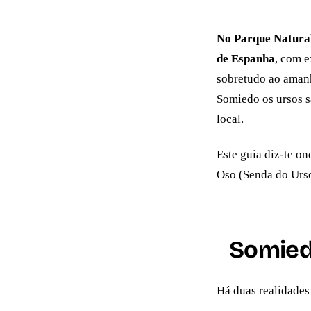
No Parque Natural
de Espanha
, com e
sobretudo ao amanh
Somiedo os ursos s
local.
Este guia diz-te on
Oso (Senda do Urso
Somiedo
Há duas realidades 