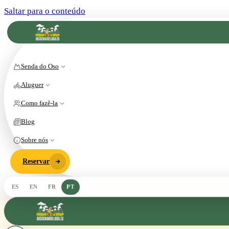
Saltar para o conteúdo
Senda do Oso
Aluguer
Como fazê-la
Blog
Sobre nós
Reservar
ES
EN
FR
PT