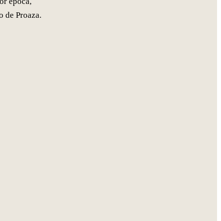
or época,
o de Proaza.