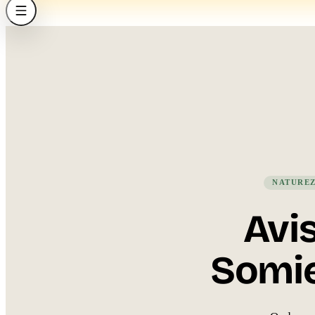
NATURE
Avi
Somie