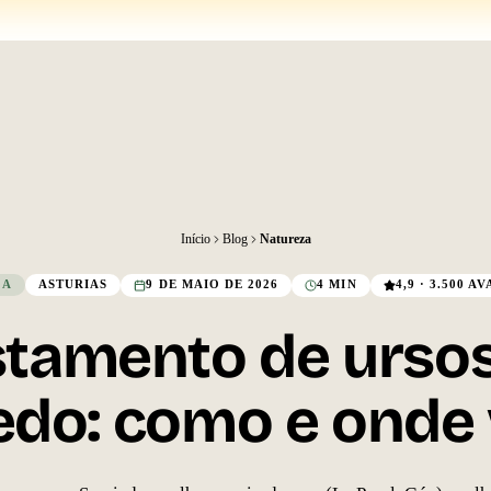
Início
Blog
Natureza
ZA
ASTURIAS
9 DE MAIO DE 2026
4 MIN
4,9 · 3.500 
stamento de urso
do: como e onde 