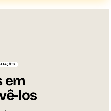
AVALIAÇÕES
s em
vê-los