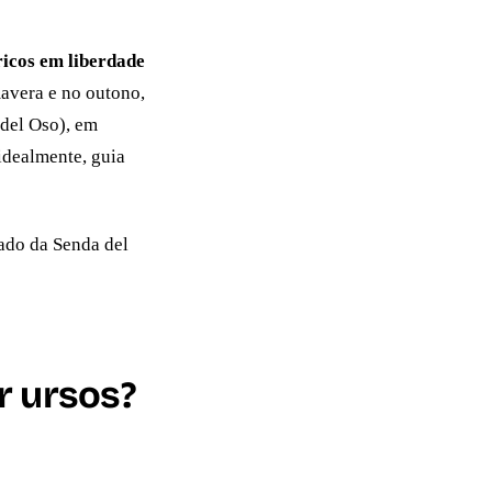
icos em liberdade
mavera e no outono,
 del Oso), em
idealmente, guia
cado da Senda del
r ursos?