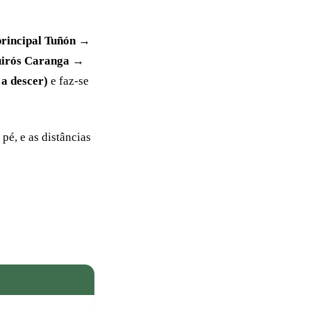
principal Tuñón →
uirós Caranga →
a descer)
e faz-se
 pé, e as distâncias