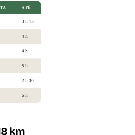
ETA
A PÉ
3 h 15
4 h
4 h
5 h
2 h 30
6 h
 18 km