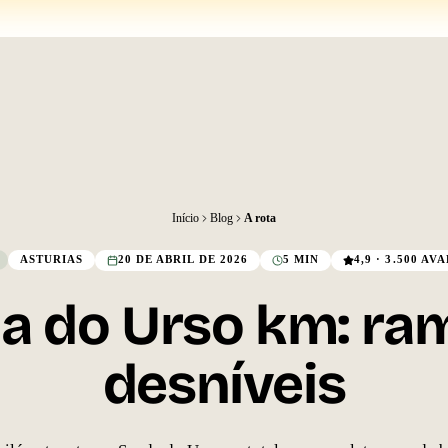
Início
Blog
A rota
ASTURIAS
20 DE ABRIL DE 2026
5 MIN
4,9 · 3.500 A
a do Urso km: ram
desníveis