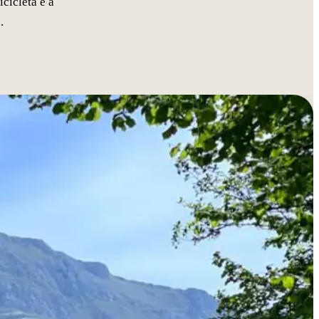
cicleta e a
.