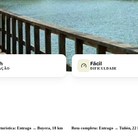
 h
Fácil
AÇÃO
DIFICULDADE
 turística: Entrago → Buyera, 18 km
Rota completa: Entrago → Tuñón, 22