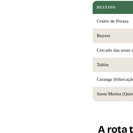
DESTINO
Centro de Proaza
Buyera
Cercado das ursas 
Tuñón
Caranga (bifurcaçã
Santa Marina (Quir
A rota 