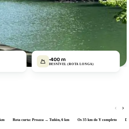
-400 m
DESNÍVEL (ROTA LONGA)
 km
Rota curta: Proaza → Tuñón, 6 km
Os 35 km do Y completo
De