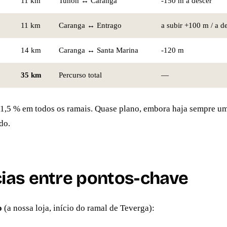
11 km
Tuñón ↔ Caranga
-150 m a descer
11 km
Caranga ↔ Entrago
a subir +100 m / a d
14 km
Caranga ↔ Santa Marina
-120 m
35 km
Percurso total
—
 1,5 % em todos os ramais. Quase plano, embora haja sempre um
do.
cias entre pontos-chave
o
(a nossa loja, início do ramal de Teverga):