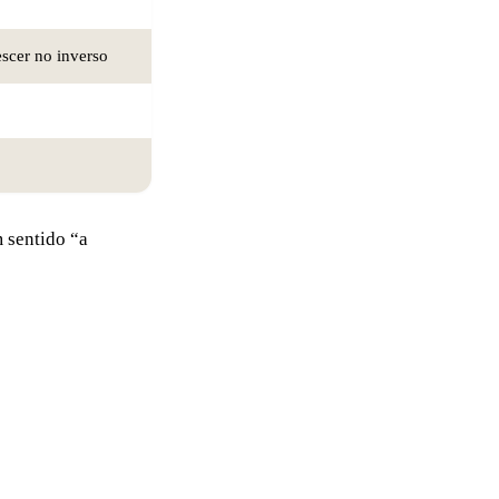
escer no inverso
 sentido “a