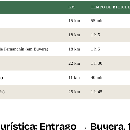
KM
TEMPO DE BICICL
15 km
55 min
18 km
1 h 5
de Fernanchín (em Buyera)
18 km
1 h 5
22 km
1 h 30
o)
11 km
40 min
ós)
25 km
1 h 45
turística: Entrago → Buyera,