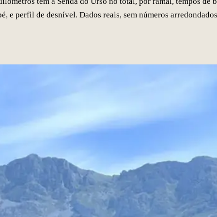
ilómetros tem a Senda do Urso no total, por ramal, tempos de bi
pé, e perfil de desnível. Dados reais, sem números arredondados