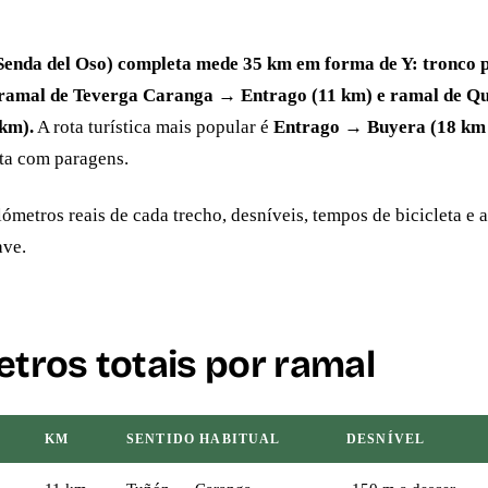
Senda del Oso) completa mede 35 km em forma de Y: tronco 
 ramal de Teverga Caranga → Entrago (11 km) e ramal de Q
km).
A rota turística mais popular é
Entrago → Buyera (18 km 
eta com paragens.
lómetros reais de cada trecho, desníveis, tempos de bicicleta e a
ave.
tros totais por ramal
KM
SENTIDO HABITUAL
DESNÍVEL