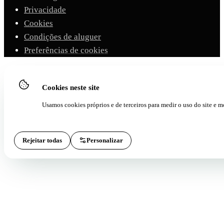
Privacidade
Cookies
Condições de aluguer
Preferências de cookies
Cookies neste site
Usamos cookies próprios e de terceiros para medir o uso do site e mo
Rejeitar todas
Personalizar
Aceitar todas
Técnicas
(SEMPRE ATIVAS)
Imprescindíveis para o funcionamento do site e o formulário de reserva. N
requerem consentimento.
Analíticas