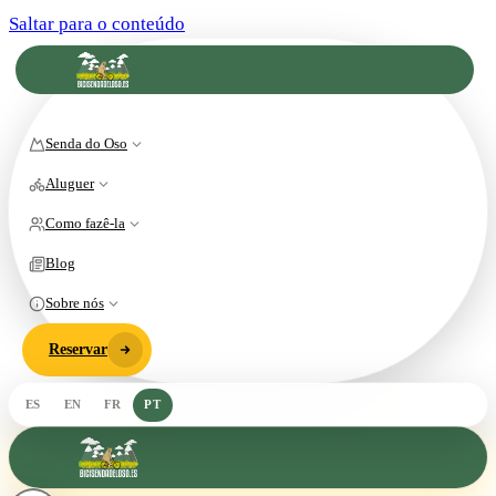
Saltar para o conteúdo
Senda do Oso
Aluguer
Como fazê-la
Blog
Sobre nós
Reservar
ES
EN
FR
PT