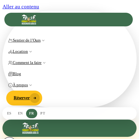
Aller au contenu
Sentier de l’Ours
Location
Comment la faire
Blog
À propos
Réserver
ES
EN
FR
PT