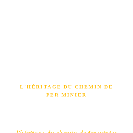
L'HÉRITAGE DU CHEMIN DE
FER MINIER
Les tunnels du
Sentier de l'Ours
l'héritage du chemin de fer minier