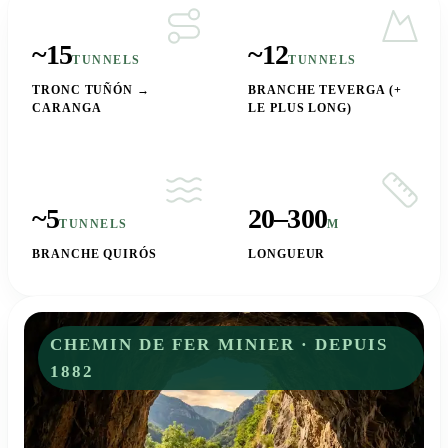
~15
~12
TUNNELS
TUNNELS
TRONC TUÑÓN →
BRANCHE TEVERGA (+
CARANGA
LE PLUS LONG)
~5
20–300
TUNNELS
M
BRANCHE QUIRÓS
LONGUEUR
CHEMIN DE FER MINIER · DEPUIS
1882