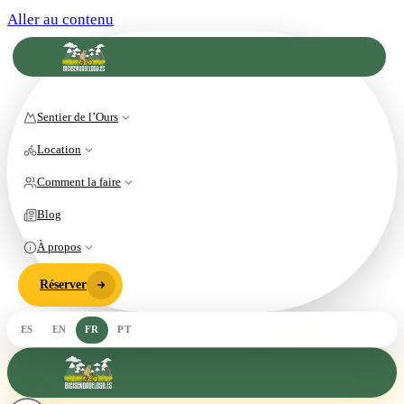
Aller au contenu
Sentier de l’Ours
Location
Comment la faire
Blog
À propos
Réserver
ES
EN
FR
PT