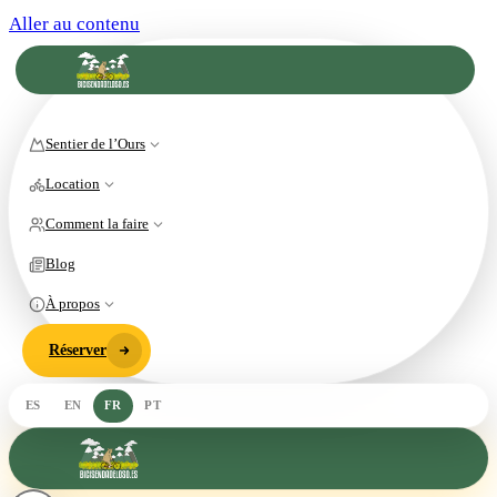
Aller au contenu
Sentier de l’Ours
Location
Comment la faire
Blog
À propos
Réserver
ES
EN
FR
PT