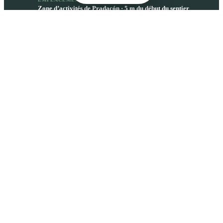
Zone d’activités de Pradacón · 5 m du début du sentier
COORDONNÉES GPS
43,169°N · 6,100°O
Départ de la branche de Teverga. Le plus utilisé pour
l’itinéraire à vélo en descente. Notre boutique se
trouve ici.
Ouvrir dans Maps
DÉPART NORD