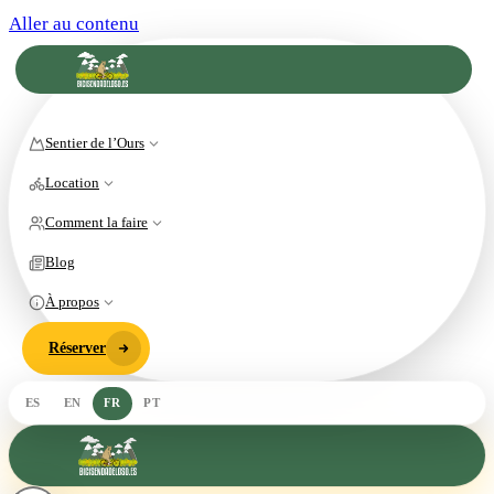
Aller au contenu
Sentier de l’Ours
Location
Comment la faire
Blog
À propos
Réserver
ES
EN
FR
PT