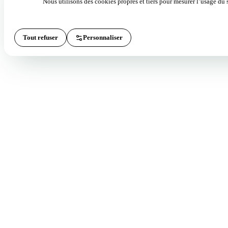
Nous utilisons des cookies propres et tiers pour mesurer l’usage du s
Tout refuser
Personnaliser
Tout accepter
Techniques
(TOUJOURS ACTIVES)
Indispensables au fonctionnement du site et au formulaire de réservation. 
nécessitent pas de consentement.
Analytiques
Google Analytics 4 et Microsoft Clarity pour mesurer l’usage du site. Don
agrégées ; amélioration du site.
Marketing
Google Ads pour mesurer les conversions des campagnes et afficher des a
pertinentes sur d’autres sites de l’écosystème Google.