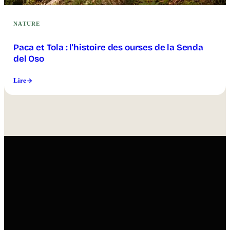
NATURE
Paca et Tola : l'histoire des ourses de la Senda
del Oso
Lire